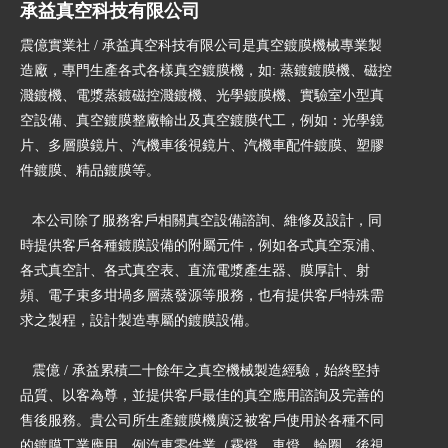
承益真空科技有限公司
震億實業社 / 承益真空科技有限公司是真空鍍膜機械專業製
造廠，專門生產各式各樣真空鍍膜機，如: 蒸鍍鍍膜機、磁控
濺鍍機、電漿蒸鍍磁控濺鍍機、光學鍍膜機、實驗室小型真
空設備、真空鍍膜整廠輸出及真空鍍膜代工，例如：光學鏡
片、多層膜鏡片、汽機車後視鏡片、汽機車配件鍍膜、塑膠
件鍍膜、精品鍍膜等。
本公司除了服務客戶相關真空設備諮詢、維修及設計，同
時提供客戶各種鍍膜設備的附屬元件，例如各式真空泵浦、
各式真空計、各式真空表、直流電漿產生器、膜厚計、射
頻、電子束多坩堝多層蒸發源等服務，也有提供客戶特殊需
求之製程，設計製造專屬的鍍膜設備。
震億 / 承益累積二十餘年之真空機械製造經驗，始終堅持
品質、以客為尊，並提供客戶最佳的真空應用諮詢及完善的
售後服務。貴公司所生產鍍膜機廣泛被客戶使用於各種不同
的鍍膜工業應用，例汽車零件業（霧燈、車燈、輪圈、後視