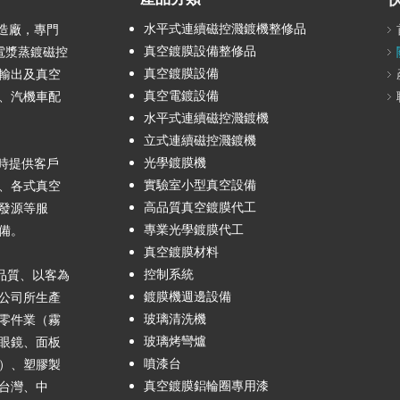
水平式連續磁控濺鍍機整修品
製造廠，專門
真空鍍膜設備整修品
電漿蒸鍍磁控
真空鍍膜設備
輸出及真空
真空電鍍設備
、汽機車配
水平式連續磁控濺鍍機
立式連續磁控濺鍍機
光學鍍膜機
時提供客戶
實驗室小型真空設備
、各式真空
高品質真空鍍膜代工
發源等服
專業光學鍍膜代工
設備。
真空鍍膜材料
控制系統
品質、以客為
鍍膜機週邊設備
公司所生產
玻璃清洗機
零件業（霧
玻璃烤彎爐
眼鏡、面板
噴漆台
）、塑膠製
真空鍍膜鋁輪圈專用漆
台灣、中