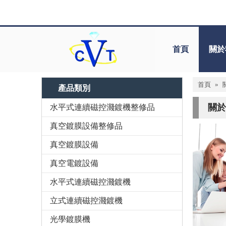
首頁
關於
首頁
»
產品類別
關於
水平式連續磁控濺鍍機整修品
真空鍍膜設備整修品
真空鍍膜設備
真空電鍍設備
水平式連續磁控濺鍍機
立式連續磁控濺鍍機
光學鍍膜機