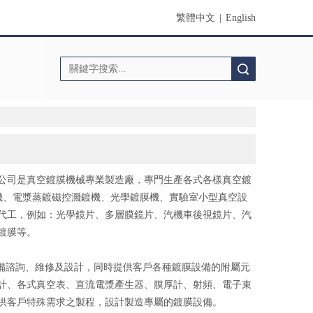
繁體中文
|
English
搜索
限公司是真空鍍膜機械專業製造廠，專門生產各式各樣真空鍍
鍍機、電漿蒸鍍磁控濺鍍機、光學鍍膜機、實驗室小型真空設
代工，例如：光學鏡片、多層膜鏡片、汽機車後視鏡片、汽
鍍膜等。
備諮詢、維修及設計，同時提供客戶各種鍍膜設備的附屬元
計、各式真空表、直流電漿產生器、膜厚計、射頻、電子束
供客戶特殊需求之製程，設計製造專屬的鍍膜設備。