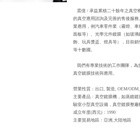
震億 / 承益累積二十餘年之真
的真空應用諮詢及完善的售後服務
業應用，例汽車零件業（霧燈、車
面板等）、光學元件鍍膜（如玻璃
飾、玩具獎盃、燈具等），目前銷
等十數國。
我們有專業技術的工作團隊，為
真空鍍膜技術與應用。
營業性質：出口, 製造, OEM/OD
主要產品：真空鍍膜機，如蒸鍍鍍
驗室小型真空設備，真空鍍膜整廠
成立年度(西元)：1990
主要貿易地區：亞洲,大陸地區