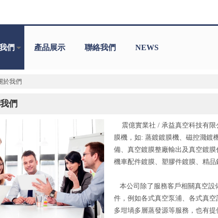
我們
產品展示
聯絡我們
NEWS
關於我們
我們
震億實業社 / 承益真空科技有
膜機，如: 蒸鍍鍍膜機、磁控濺
備、真空鍍膜整廠輸出及真空鍍膜
機車配件鍍膜、塑膠件鍍膜、精品
本公司除了服務客戶相關真空設
件，例如各式真空泵浦、各式真空
多坩堝多層蒸發源等服務，也有提