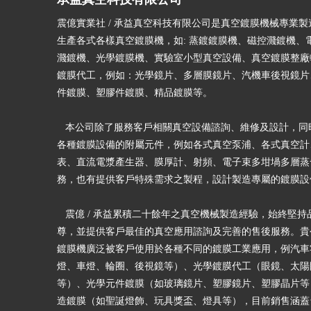
震億實業社 / 承益真空科技有限公司是真空鍍膜機械專業
生產各式各樣真空鍍膜機，如: 蒸鍍鍍膜機、磁控濺鍍機、
濺鍍機、光學鍍膜機、實驗室小型真空設備、真空鍍膜整廠
鍍膜代工，例如：光學鏡片、多層膜鏡片、汽機車後視鏡片
件鍍膜、塑膠件鍍膜、精品鍍膜等。
本公司除了服務客戶相關真空設備諮詢、維修及設計，同
各種鍍膜設備的附屬元件，例如各式真空泵浦、各式真空計
表、直流電漿產生器、膜厚計、射頻、電子束多坩堝多層蒸
務，也有提供客戶特殊需求之製程，設計製造專屬的鍍膜
震億 / 承益累積二十餘年之真空機械製造經驗，始終堅持
尊，並提供客戶最佳的真空應用諮詢及完善的售後服務。貴
鍍膜機廣泛被客戶使用於各種不同的鍍膜工業應用，例汽車
燈、車燈、輪圈、後視鏡等）、光學鍍膜代工（眼鏡、太陽
等）、光學元件鍍膜（如玻璃鏡片、塑膠鏡片、塑膠晶片等
造鍍膜（如聖誕燈飾、玩具獎盃、燈具等），目前銷售涵蓋