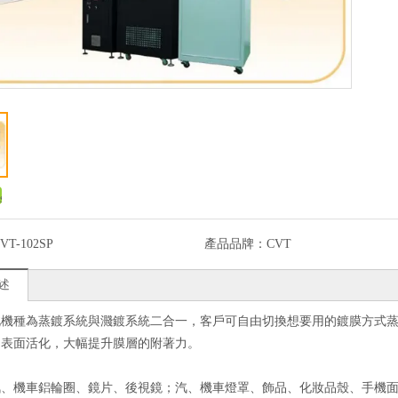
VT-102SP
產品品牌：
CVT
述
此機種為蒸鍍系統與濺鍍系統二合一，客戶可自由切換想要用的鍍膜方式
的表面活化，大幅提升膜層的附著力。
、機車鋁輪圈、鏡片、後視鏡；汽、機車燈罩、飾品、化妝品殼、手機面