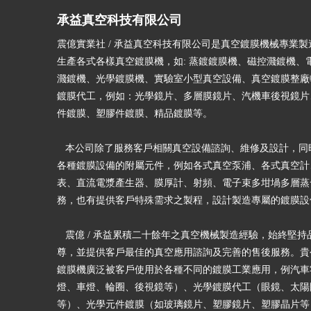
承益真空科技有限公司
震億實業社 / 承益真空科技有限公司是真空鍍膜機械專業
生產各式各樣真空鍍膜機，如: 蒸鍍鍍膜機、磁控濺鍍機、
濺鍍機、光學鍍膜機、實驗室小型真空設備、真空鍍膜整廠
鍍膜代工，例如：光學鏡片、多層膜鏡片、汽機車後視鏡片
件鍍膜、塑膠件鍍膜、精品鍍膜等。
本公司除了服務客戶相關真空設備諮詢、維修及設計，同
各種鍍膜設備的附屬元件，例如各式真空泵浦、各式真空計
表、直流電漿產生器、膜厚計、射頻、電子束多坩堝多層蒸
務，也有提供客戶特殊需求之製程，設計製造專屬的鍍膜
震億 / 承益累積二十餘年之真空機械製造經驗，始終堅持
尊，並提供客戶最佳的真空應用諮詢及完善的售後服務。貴
鍍膜機廣泛被客戶使用於各種不同的鍍膜工業應用，例汽車
燈、車燈、輪圈、後視鏡等）、光學鍍膜代工（眼鏡、太陽
等）、光學元件鍍膜（如玻璃鏡片、塑膠鏡片、塑膠晶片等