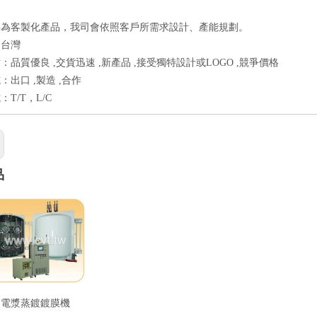
要為客製化產品，我司會依照客戶所需求設計、產能規劃。
：台灣
：品質優良 ,交貨迅速 ,新產品 ,接受獨特設計或LOGO ,競爭價格
：出口 ,製造 ,合作
T/T，L/C
品
電漿蒸鍍鍍膜機