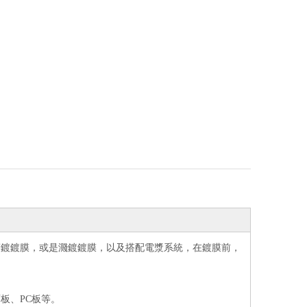
蒸鍍鍍膜，或是濺鍍鍍膜，以及搭配電漿系統，在鍍膜前，
板、PC板等。