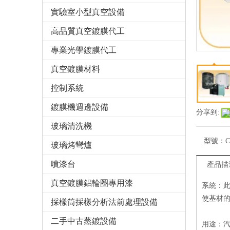
實驗室小型真空設備
高品質真空鍍膜代工
專業光學鍍膜代工
真空鍍膜材料
控制系統
鍍膜機週邊設備
分享到:
玻璃清洗機
型號：
C
玻璃烤彎爐
噴漆台
產品描
真空鍍膜鋁輪圈專用漆
系統：
使基材
採樣筒採樣分析法前處理設備
二手中古蒸鍍設備
用途：汽