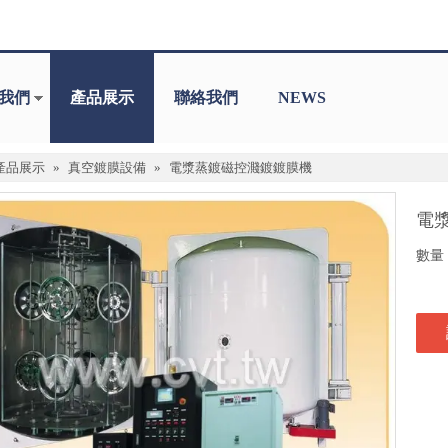
我們
產品展示
聯絡我們
NEWS
產品展示
»
真空鍍膜設備
»
電漿蒸鍍磁控濺鍍鍍膜機
電
數量