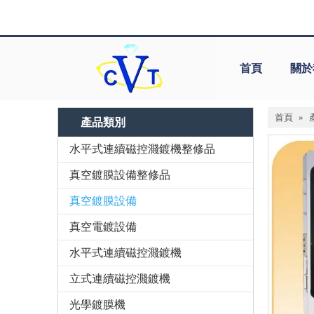
首頁
關於
首頁
»
產品類別
水平式連續磁控濺鍍機整修品
真空鍍膜設備整修品
真空鍍膜設備
真空電鍍設備
水平式連續磁控濺鍍機
立式連續磁控濺鍍機
光學鍍膜機