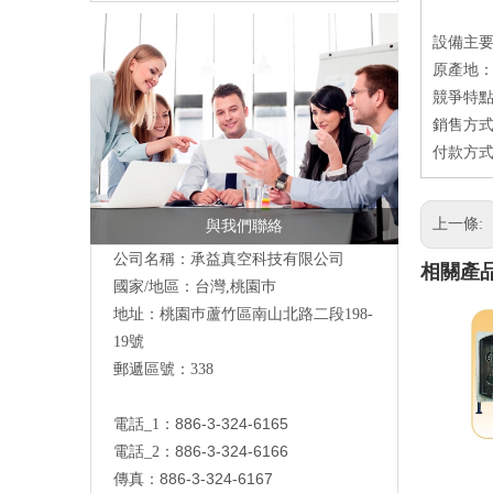
設備主
原產地
競爭特點
銷售方式
付款方式：
上一條:
與我們聯絡
公司名稱：承益真空科技有限公司
相關產
國家/地區：台灣,桃園巿
地址：桃園巿蘆竹區南山北路二段198-
19號
郵遞區號：338
886-3-324-6165
電話_1：
886-3-324-6166
電話_2：
886-3-324-6167
傳真：