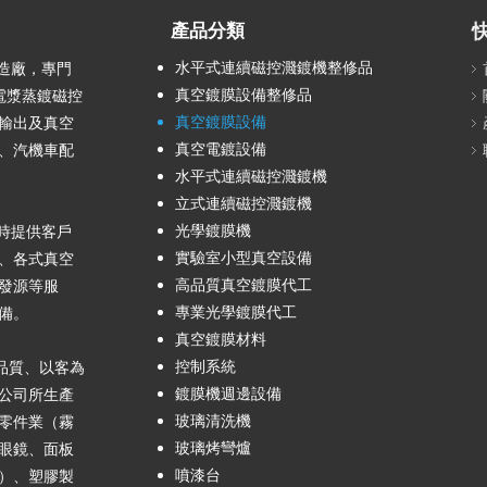
產品分類
水平式連續磁控濺鍍機整修品
製造廠，專門
真空鍍膜設備整修品
電漿蒸鍍磁控
真空鍍膜設備
輸出及真空
真空電鍍設備
、汽機車配
水平式連續磁控濺鍍機
立式連續磁控濺鍍機
光學鍍膜機
時提供客戶
實驗室小型真空設備
、各式真空
高品質真空鍍膜代工
發源等服
專業光學鍍膜代工
設備。
真空鍍膜材料
控制系統
品質、以客為
鍍膜機週邊設備
公司所生產
玻璃清洗機
零件業（霧
玻璃烤彎爐
眼鏡、面板
噴漆台
）、塑膠製