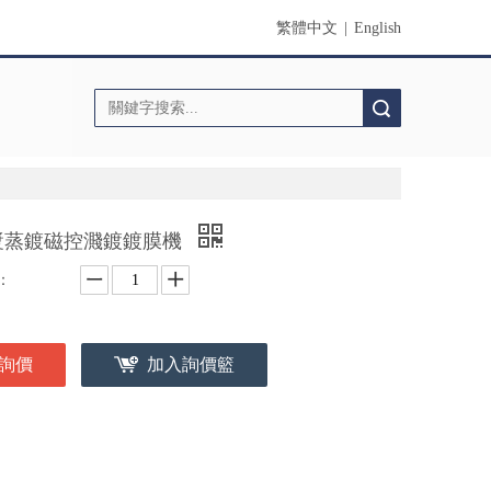
繁體中文
|
English
搜索
漿蒸鍍磁控濺鍍鍍膜機
：
詢價
加入詢價籃