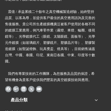
震億 / 承益累積二十餘年之真空機械製造經驗，始終堅持
品質、以客為尊，並提供客戶最佳的真空應用諮詢及完善的
售後服務。貴公司所生產鍍膜機廣泛被客戶使用於各種不同
的鍍膜工業應用，例汽車零件業（霧燈、車燈、輪圈、後視
鏡等）、光學鍍膜代工（眼鏡、太陽眼鏡、面板等）、光學
元件鍍膜（如玻璃鏡片、塑膠鏡片、塑膠晶片等）、塑膠製
造鍍膜（如聖誕燈飾、玩具獎盃、燈具等），目前銷售涵蓋
台灣、中國、泰國、印尼、東南亞各國、中東、印度等十數
國。
我們有專業技術的工作團隊，為您服務及品質的保證，希
望有機會為貴客戶提供我們豐富的真空鍍膜技術與應用。
產品分類