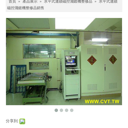
首頁
»
產品展示
»
水平式連續磁控濺鍍機整修品
»
水平式連續
磁控濺鍍機整修品銷售
分享到: