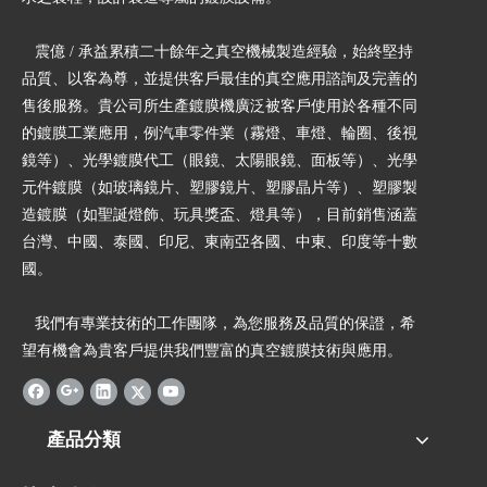
震億 / 承益累積二十餘年之真空機械製造經驗，始終堅持
品質、以客為尊，並提供客戶最佳的真空應用諮詢及完善的
售後服務。貴公司所生產鍍膜機廣泛被客戶使用於各種不同
的鍍膜工業應用，例汽車零件業（霧燈、車燈、輪圈、後視
鏡等）、光學鍍膜代工（眼鏡、太陽眼鏡、面板等）、光學
元件鍍膜（如玻璃鏡片、塑膠鏡片、塑膠晶片等）、塑膠製
造鍍膜（如聖誕燈飾、玩具獎盃、燈具等），目前銷售涵蓋
台灣、中國、泰國、印尼、東南亞各國、中東、印度等十數
國。
我們有專業技術的工作團隊，為您服務及品質的保證，希
望有機會為貴客戶提供我們豐富的真空鍍膜技術與應用。
產品分類