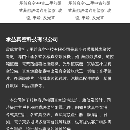
承益真空-中古二手熱阻
承益真空-二手中古熱阻
式蒸鍍設備適用塑膠, 玻
式蒸鍍設備適用塑膠, 玻
琉, 車燈, 反光罩
琉, 車燈, 反光罩
承益真空科技有限公司
震億實業社 / 承益真空科技有限公司是真空鍍膜機械專業製
造廠，專門生產各式各樣真空鍍膜機，如: 蒸鍍鍍膜機、磁控
濺鍍機、電漿蒸鍍磁控濺鍍機、光學鍍膜機、實驗室小型真
空設備、真空鍍膜整廠輸出及真空鍍膜代工，例如：光學鏡
片、多層膜鏡片、汽機車後視鏡片、汽機車配件鍍膜、塑膠
件鍍膜、精品鍍膜等。
本公司除了服務客戶相關真空設備諮詢、維修及設計，同
時提供客戶各種鍍膜設備的附屬元件，例如各式真空泵浦、
各式真空計、各式真空表、直流電漿產生器、膜厚計、射
頻、電子束多坩堝多層蒸發源等服務，也有提供客戶特殊需
求之製程，設計製造專屬的鍍膜設備。